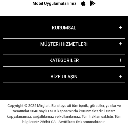
Mobil Uygulamalarımız
KURUMSAL
MÜŞTERİ HİZMETLERİ
KATEGORİLER
BİZE ULAŞIN
Copyright © 2025 Mirglart. Bu siteye ait tüm içerik, görseller, yazılar ve
tasarımlar 5846 sayılı FSEK kapsamında korunmaktadır. İzinsiz
kopyalanamaz, çoğaltılamaz ve kullanılamaz. Tüm hakları saklıdır. Tüm
bilgileriniz 256bit SSL Sertifikası ile korunmaktadır.