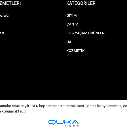
İZMETLERİ
KATEGORİLER
orular
GİYİM
ÇANTA
eri
EV & YAŞAM ÜRÜNLERİ
HALI
KOZMETİK
e tasarımlar 5846 sayılı FSEK kapsamında korunmaktadır. İzinsiz kopyalanamaz, ç
ile korunmaktadır.