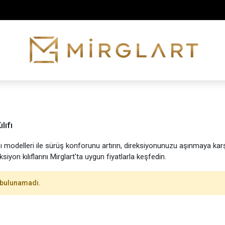
İÇ Giyim Kategori Ürünlerimiz Stoklarımızda!!!
lıfı
ıfı modelleri ile sürüş konforunu artırın, direksiyonunuzu aşınmaya karş
ksiyon kılıflarını Mirglart'ta uygun fiyatlarla keşfedin.
 bulunamadı.