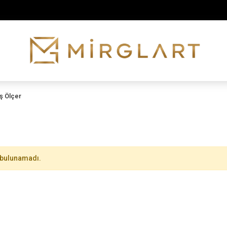
İÇ Giyim Kategori Ürünlerimiz Stoklarımızda!!!
ş Ölçer
 bulunamadı.