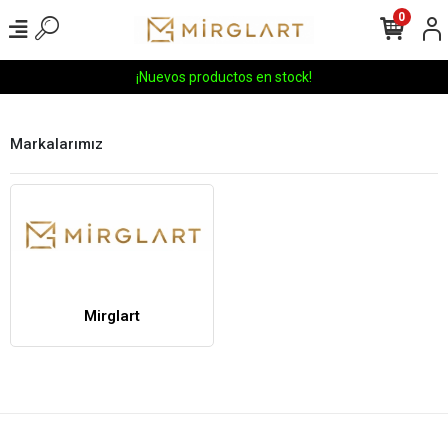
0
¡Nuevos productos en stock!
Markalarımız
Mirglart