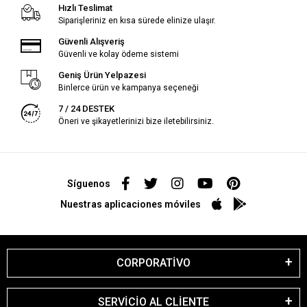
Hızlı Teslimat
Siparişleriniz en kısa sürede elinize ulaşır.
Güvenli Alışveriş
Güvenli ve kolay ödeme sistemi
Geniş Ürün Yelpazesi
Binlerce ürün ve kampanya seçeneği
7 / 24 DESTEK
Öneri ve şikayetlerinizi bize iletebilirsiniz.
Síguenos
Nuestras aplicaciones móviles
CORPORATİVO
SERVİCİO AL CLİENTE